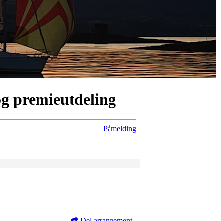
og premieutdeling
Påmelding
Del arrangement