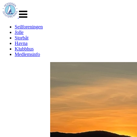
Veksle
navigasjon
Seilforeningen
Jolle
Storbåt
Havna
Klubbhus
Medlemsinfo