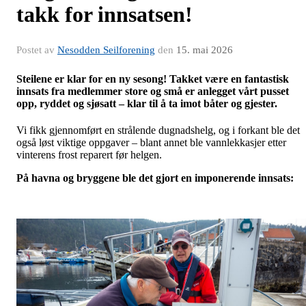
takk for innsatsen!
Postet av
Nesodden Seilforening
den
15. mai 2026
Steilene er klar for en ny sesong! Takket være en fantastisk
innsats fra medlemmer store og små er anlegget vårt pusset
opp, ryddet og sjøsatt – klar til å ta imot båter og gjester.
Vi fikk gjennomført en strålende dugnadshelg, og i forkant ble det
også løst viktige oppgaver – blant annet ble vannlekkasjer etter
vinterens frost reparert før helgen.
På havna og bryggene ble det gjort en imponerende innsats: