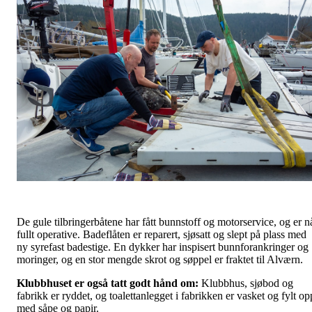
De gule tilbringerbåtene har fått bunnstoff og motorservice, og er n
fullt operative. Badeflåten er reparert, sjøsatt og slept på plass med
ny syrefast badestige. En dykker har inspisert bunnforankringer og
moringer, og en stor mengde skrot og søppel er fraktet til Alværn.
Klubbhuset er også tatt godt hånd om:
Klubbhus, sjøbod og
fabrikk er ryddet, og toalettanlegget i fabrikken er vasket og fylt op
med såpe og papir.