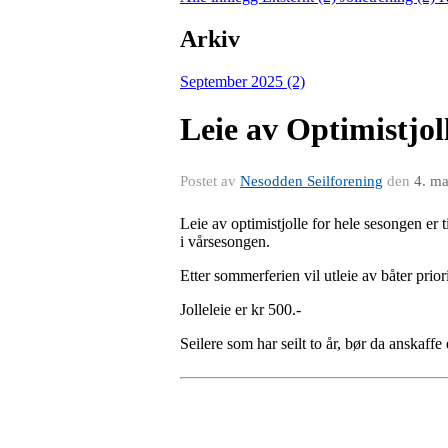
Arkiv
September 2025 (2)
Leie av Optimistjol
Postet av
Nesodden Seilforening
den
4. m
Leie av optimistjolle for hele sesongen er
i vårsesongen.
Etter sommerferien vil utleie av båter pri
Jolleleie er kr 500.-
Seilere som har seilt to år, bør da anskaff