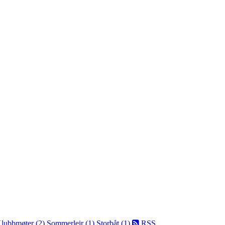
lubbmøter (2)
Sommerleir (1)
Storbåt (1)
RSS