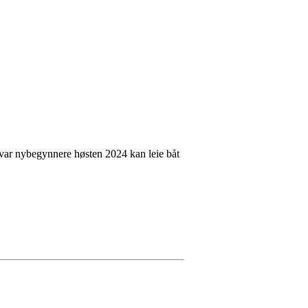
m var nybegynnere høsten 2024 kan leie båt