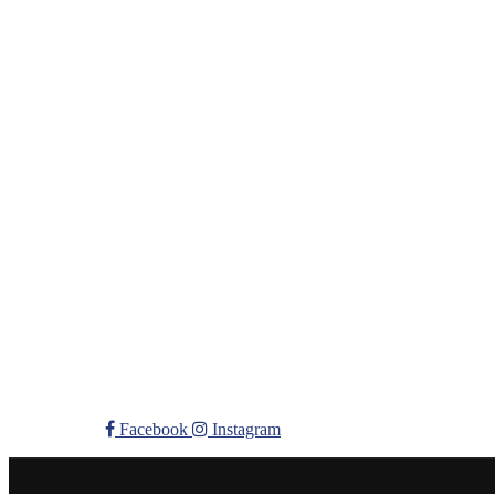
Nesodden Seilforening
Persteila, 1458 FJELLSTRAND
Org. nr.: 979 508 018
+ 47 66 91 84 73
leder@nesodden-seilforening.no
Bli medlem i klubben!
Trykk her for innmelding
Facebook
Instagram