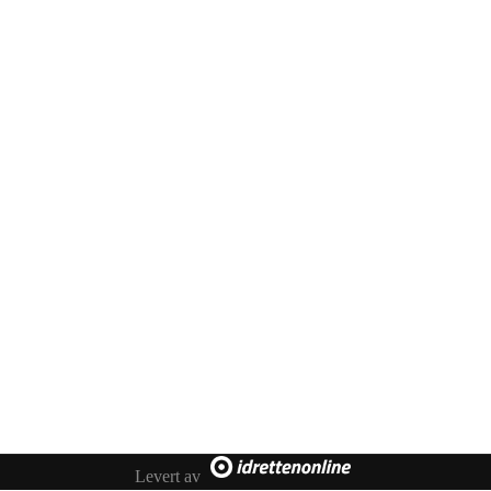
Levert av