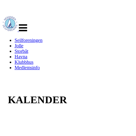
Veksle
navigasjon
Seilforeningen
Jolle
Storbåt
Havna
Klubbhus
Medlemsinfo
KALENDER